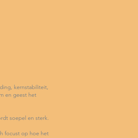
ing, kernstabiliteit,
am en geest het
rdt soepel en sterk.
ch focust op hoe het